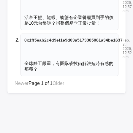
2026,
12:57
a.m.
活帝王蟹、龍蝦、螃蟹有企業餐廳買到手的價
格10元台幣嗎？指整個產季正常批量！
0x1ff5eab2c4d9ef1e9d03a5173385081a34be1637
Feb.
3,
2026,
12:52
a.m.
全球缺工嚴重，有團隊或技術解決短時有感的
那種？
Newer
Page 1 of 1
Older