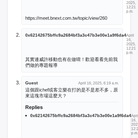
2025,
12:21
p.m.
https://meet.bnext.com.tw/topic/view/260
0x62142675bffc9a2684bf3a3c47b3e00e1a9f6da4
April
16,
2025,
12:21
p.m.
其實連威許移動也有在做唷！歡迎看看先前我
們做的專題報導
Guest
April 16, 2025, 6:19 a.m.
這個跟ichef或客立樂在打的是不是差不多，原
來這塊市場這麼大？
Replies
0x62142675bffc9a2684bf3a3c47b3e00e1a9f6da4
Apri
16,
202
12:
p.m