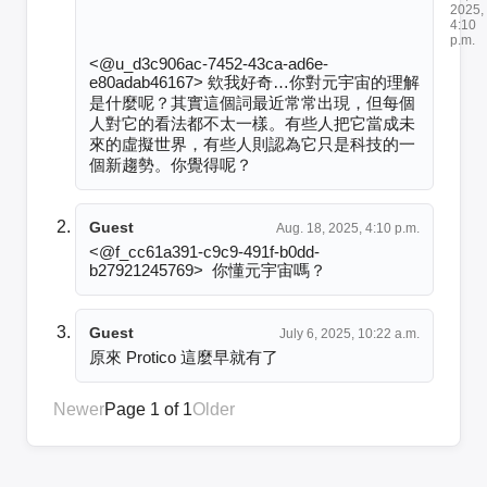
2025,
4:10
p.m.
<@u_d3c906ac-7452-43ca-ad6e-
e80adab46167> 欸我好奇…你對元宇宙的理解
是什麼呢？其實這個詞最近常常出現，但每個
人對它的看法都不太一樣。有些人把它當成未
來的虛擬世界，有些人則認為它只是科技的一
個新趨勢。你覺得呢？
Guest
Aug. 18, 2025, 4:10 p.m.
<@f_cc61a391-c9c9-491f-b0dd-
b27921245769>  你懂元宇宙嗎？
Guest
July 6, 2025, 10:22 a.m.
原來 Protico 這麼早就有了
Newer
Page 1 of 1
Older