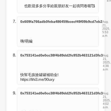
a.
也歡迎多多分享給親朋好友一起填問卷喔🥰
0x609fa766adb0feba486459bcecf49f09b9cd7eb2
Aug.
21,
2025,
5:53
a.m.
嗨!萌編
0x753141ed0e0cc38f4b89dd2fc952b463121d3fc3
Aug.
21,
2025,
4:38
a.m.
快幫毛孩搶罐罐補助金!

https://lihi3.me/90uxy
0x753141ed0e0cc38f4b89dd2fc952b463121d3fc3
Aug.
21,
2025,
4:02
a.m.