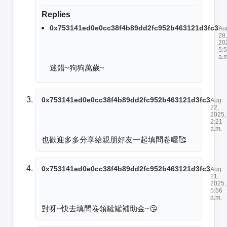
Replies
0x753141ed0e0cc38f4b89dd2fc952b463121d3fc3
Au
28,
20
5:
a.
迷錯~狗狗萬歲~
0x753141ed0e0cc38f4b89dd2fc952b463121d3fc3
Aug.
22,
2025,
2:21
a.m.
也歡迎多多分享給親朋好友一起填問卷喔🥰
0x753141ed0e0cc38f4b89dd2fc952b463121d3fc3
Aug.
21,
2025,
5:56
a.m.
對呀~快去填問卷領罐罐補助金~😘