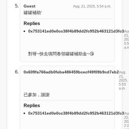
Guest
Aug. 21, 2025, 5:54 a.m.
罐罐補助‘
Replies
0x753141ed0e0cc38f4b89dd2fc952b463121d3fc3
Au
21,
20
5:
a.
對呀~快去填問卷領罐罐補助金~😘
0x609fa766adb0feba486459bcecf49f09b9cd7eb2
Aug.
21,
2025,
5:53
a.m.
已參加，謝謝
Replies
0x753141ed0e0cc38f4b89dd2fc952b463121d3fc3
Au
22,
20
2: