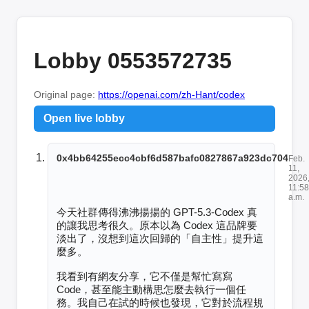
Lobby 0553572735
Original page:
https://openai.com/zh-Hant/codex
Open live lobby
0x4bb64255ecc4cbf6d587bafc0827867a923dc704
Feb.
11,
2026
11:58
a.m.
今天社群傳得沸沸揚揚的 GPT-5.3-Codex 真
的讓我思考很久。原本以為 Codex 這品牌要
淡出了，沒想到這次回歸的「自主性」提升這
麼多。

我看到有網友分享，它不僅是幫忙寫寫 
Code，甚至能主動構思怎麼去執行一個任
務。我自己在試的時候也發現，它對於流程規