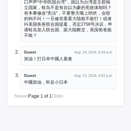
口声声“中华民国台湾”，就以为台湾是主权独
立国家，蛙岛不是有自以为豪的宪政体制吗？
有本事修改“宪法”，不要整天嘴上吠吠，会咬
的狗不叫！一旦修宪看看大陆敢不敢打！或者
叫美国爸爸联合国提案，否定2758号决议，申
请蛙岛加入联合国、跟大陆断交，美国爸爸敢
不敢？
Guest
Aug. 24, 2024, 5:34 a.m.
加油！打日本中國人最會
Guest
Aug. 23, 2024, 4:02 p.m.
中國加油，幹反小日本
Newer
Page 1 of 1
Older