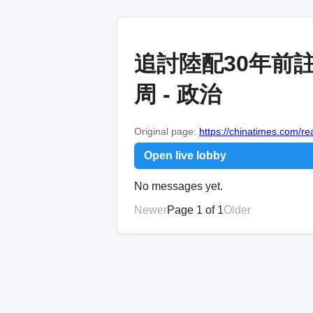
追討陸配30年前
周 - 政治
Original page:
https://chinatimes.com/
Open live lobby
No messages yet.
Newer
Page 1 of 1
Older