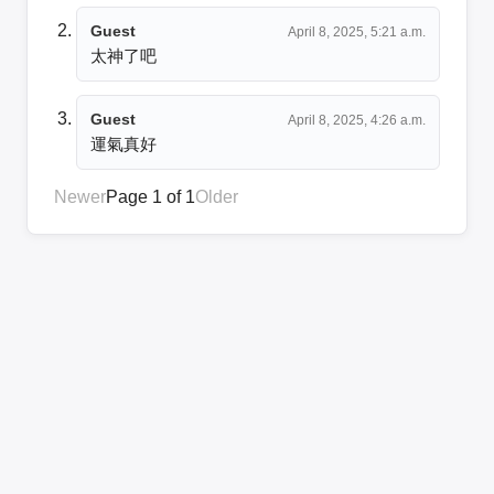
Guest
April 8, 2025, 5:21 a.m.
太神了吧
Guest
April 8, 2025, 4:26 a.m.
運氣真好
Newer
Page 1 of 1
Older