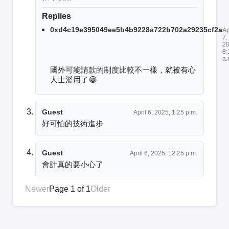
Replies
0xd4c19e395049ee5b4b9228a722b702a29235cf2a
Ap
7,
20
8:
a.
國外可能請款的制度比較不一樣，就被有心
人士濫用了😂
Guest
April 6, 2025, 1:25 p.m.
好可怕的技術進步
Guest
April 6, 2025, 12:25 p.m.
會計真的要小心了
Newer
Page 1 of 1
Older