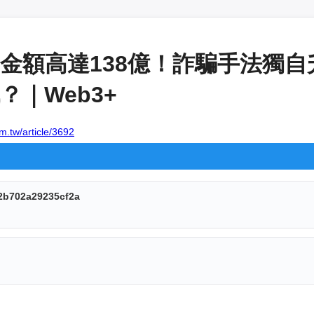
金額高達138億！詐騙手法獨
｜Web3+
m.tw/article/3692
2b702a29235cf2a