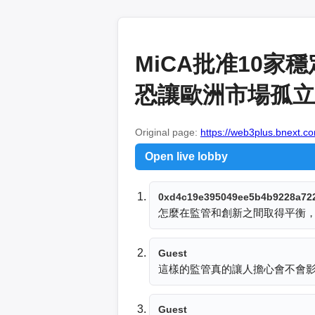
MiCA批准10家
恐讓歐洲市場孤立｜
Original page:
https://web3plus.bnext.co
Open live lobby
0xd4c19e395049ee5b4b9228a72
怎麼在監管和創新之間取得平衡
Guest
這樣的監管真的讓人擔心會不會
Guest