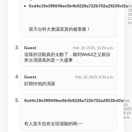
0xd4c19e395049ee5b4b9228a722b702a29235cf2a
Fe
23
20
1:
p.
當天台科大會議室真的被塞爆！
Guest
Feb. 20, 2025, 10:20 a.m.
這樣的活動真的太酷了，聽到Web3之父親自
來台演講真的是一大盛事
Guest
Feb. 20, 2025, 9:33 a.m.
好期待他的演講
0xd4c19e395049ee5b4b9228a722b702a29235cf2a
Feb.
20,
2025
9:19
a.m.
有人當天也有去現場聽的嗎~~