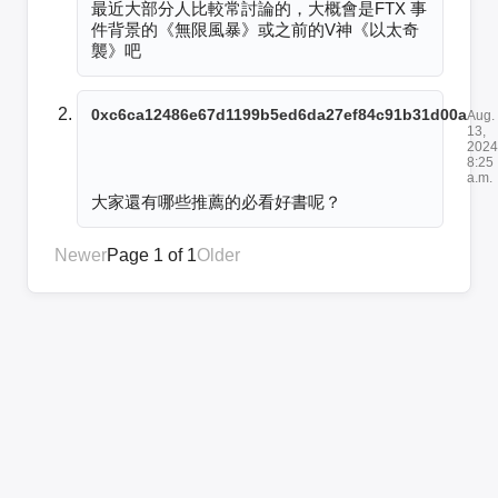
最近大部分人比較常討論的，大概會是FTX 事
件背景的《無限風暴》或之前的V神《以太奇
襲》吧
0xc6ca12486e67d1199b5ed6da27ef84c91b31d00a
Aug.
13,
2024
8:25
a.m.
大家還有哪些推薦的必看好書呢？
Newer
Page 1 of 1
Older