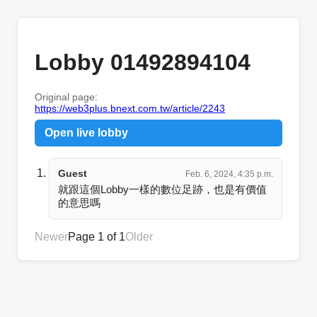
Lobby 01492894104
Original page:
https://web3plus.bnext.com.tw/article/2243
Open live lobby
Guest
Feb. 6, 2024, 4:35 p.m.
就跟這個Lobby一樣的數位足跡，也是有價值
的意思嗎
Newer
Page 1 of 1
Older