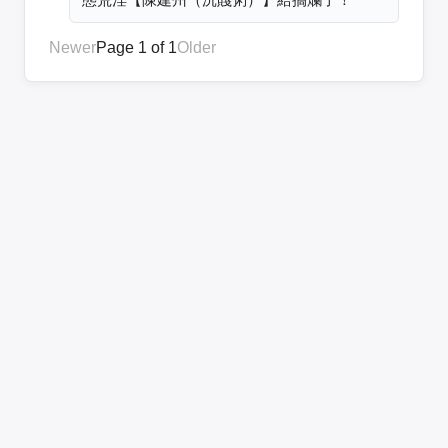
Newer
Page 1 of 1
Older