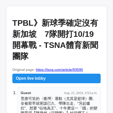
TPBL》新球季確定沒有
新加坡 7隊開打10/19
開幕戰 - TSNA體育新聞
團隊
Original page:
https://tsna.com/article/93595
Open live lobby
Guest
Aug. 21, 2024, 3:53 p.m.
荒唐可笑的〈臺灣〉運動（尤其是籃球）圈、
全被那早就密謀已久、帶隊出走、“另起爐
灶”、想要 “佔地為王”、十年磨這一「賤」的變
態荒淫【陳建州（沉賤粥）】給搞爛了！