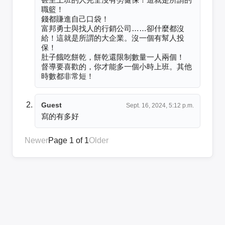
職籃！

錢都賺進自己口袋！

富邦勇士與找人的行銷公司……卻什麼都沒
給！這就是所謂的大企業。沒一個有幫人投
保！

肚子餓吃餅乾，餅乾還限制數量一人兩個！

督導要喜歡的，你才能多一個小時上班。其他
時數都非常短！
Guest
Sept. 16, 2024, 5:12 p.m.
寫的有多好
Newer
Page 1 of 1
Older