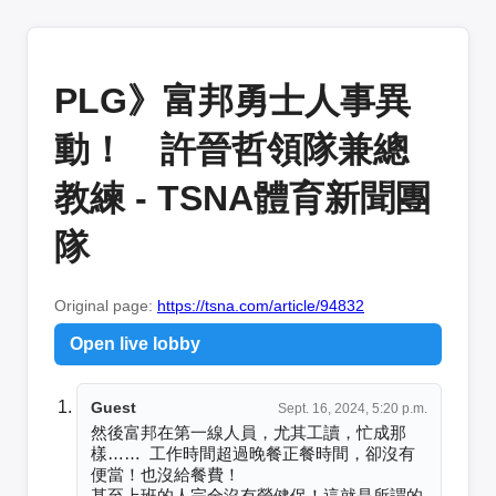
PLG》富邦勇士人事異
動！ 許晉哲領隊兼總
教練 - TSNA體育新聞團
隊
Original page:
https://tsna.com/article/94832
Open live lobby
Guest
Sept. 16, 2024, 5:20 p.m.
然後富邦在第一線人員，尤其工讀，忙成那
樣……  工作時間超過晚餐正餐時間，卻沒有
便當！也沒給餐費！

甚至上班的人完全沒有勞健保！這就是所謂的