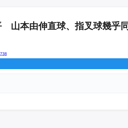
 山本由伸直球、指叉球幾乎同樣軌
6738