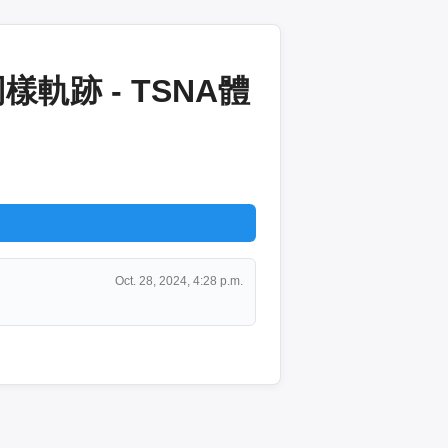
跡 - TSNA體
Oct. 28, 2024, 4:28 p.m.