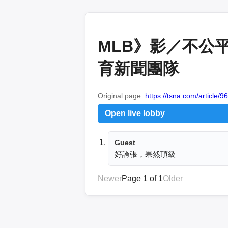
MLB》影／不公平
育新聞團隊
Original page:
https://tsna.com/article/9
Open live lobby
Guest
好誇張，果然頂級
Newer
Page 1 of 1
Older