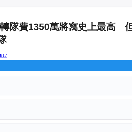
轉隊費1350萬將寫史上最高 但
隊
6817