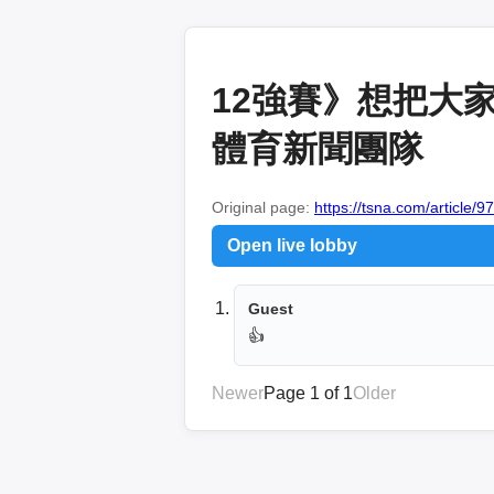
12強賽》想把大家
體育新聞團隊
Original page:
https://tsna.com/article/9
Open live lobby
Guest
👍
Newer
Page 1 of 1
Older