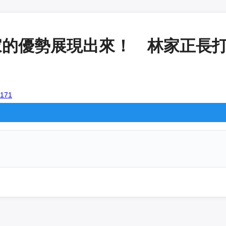
的優勢展現出來！ 林家正長打讓人
7171