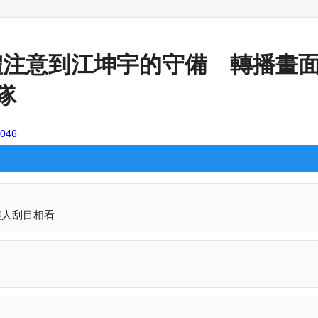
體注意到江坤宇的守備 轉播畫面
隊
8046
讓人刮目相看