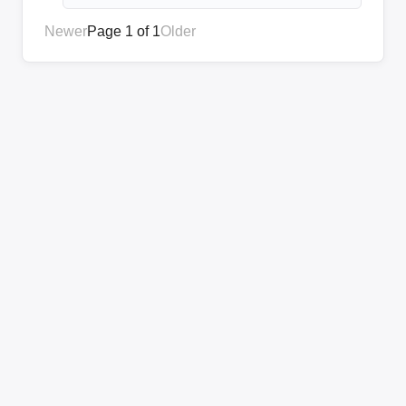
Newer
Page 1 of 1
Older