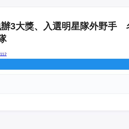
包辦3大獎、入選明星隊外野手
隊
8112