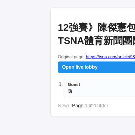
12強賽》陳傑憲
TSNA體育新聞團
Original page:
https://tsna.com/article/9
Open live lobby
Guest
嗨
Newer
Page 1 of 1
Older