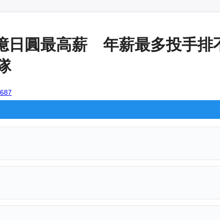
億日圓最高薪 年薪最多投手排
隊
9687