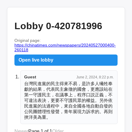
Lobby 0-420781996
Original page:
https://chinatimes.com/newspapers/20240527000400-
260118
Open live lobby
Guest
June 2, 2024, 8:22 p.m.
台灣民進黨的民主得來不易，是許多人犧牲奉
獻的結果，代表民主象徵的國會，更應該站在
第一守護民主，在議事上，程序口説正義，不
可違法表決，更要不守護民眾的權益。另外依
民進黨的法過程中，來自全國各地自動自發的
公民團體理性發聲，青年展現力訴求的。再則
挾洋美為重。
Newer
Page 1 of 1
Older