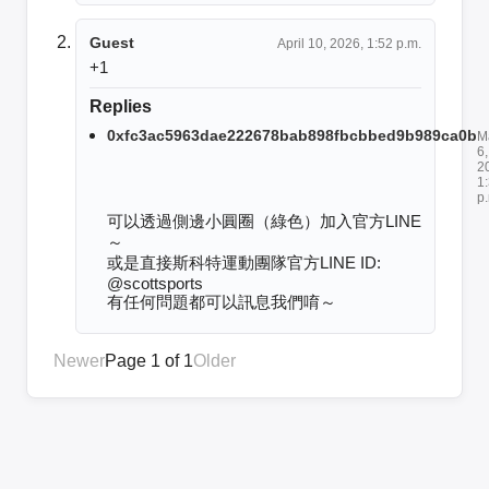
Guest
April 10, 2026, 1:52 p.m.
+1
Replies
0xfc3ac5963dae222678bab898fbcbbed9b989ca0b
M
6,
2
1
p
可以透過側邊小圓圈（綠色）加入官方LINE
～

或是直接斯科特運動團隊官方LINE ID: 
@scottsports

有任何問題都可以訊息我們唷～
Newer
Page 1 of 1
Older