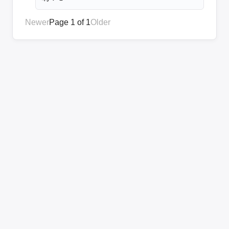
Newer
Page 1 of 1
Older