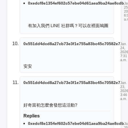
0xedcf8e1354ef602c57ebe04d61aea9ba24ae8cdb
Ja
25
20
6:
a.
有加入我們 LINE 社群嗎？可以在裡面鳩團
0x551dd4dcd8a27cb73e3f1e755a83bc45c70582e7
Jan.
24,
2026
7:31
a.m.
安安
0x551dd4dcd8a27cb73e3f1e755a83bc45c70582e7
Jan.
23,
2026
3:46
a.m.
好奇當初怎麼會發想這活動?
Replies
0xedcf8e1354ef602c57ebe04d61aea9ba24ae8cdb
Ja
25