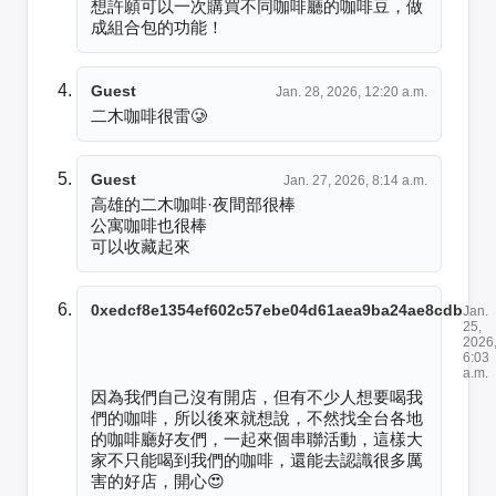
想許願可以一次購買不同咖啡廳的咖啡豆，做
成組合包的功能！
Guest
Jan. 28, 2026, 12:20 a.m.
二木咖啡很雷🥲
Guest
Jan. 27, 2026, 8:14 a.m.
高雄的二木咖啡·夜間部很棒

公寓咖啡也很棒

可以收藏起來
0xedcf8e1354ef602c57ebe04d61aea9ba24ae8cdb
Jan.
25,
2026
6:03
a.m.
因為我們自己沒有開店，但有不少人想要喝我
們的咖啡，所以後來就想說，不然找全台各地
的咖啡廳好友們，一起來個串聯活動，這樣大
家不只能喝到我們的咖啡，還能去認識很多厲
害的好店，開心😍