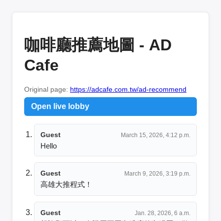
咖啡廳推薦地圖 - AD
Cafe
Original page:
https://adcafe.com.tw/ad-recommend
Open live lobby
Guest
March 15, 2026, 4:12 p.m.
Hello
Guest
March 9, 2026, 3:19 p.m.
高雄大推程式！
Guest
Jan. 28, 2026, 6 a.m.