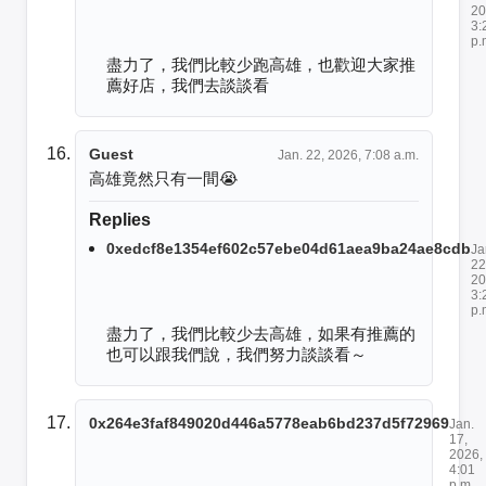
20
3:
p.
盡力了，我們比較少跑高雄，也歡迎大家推
薦好店，我們去談談看
Guest
Jan. 22, 2026, 7:08 a.m.
高雄竟然只有一間😭
Replies
0xedcf8e1354ef602c57ebe04d61aea9ba24ae8cdb
Ja
22
20
3:
p.
盡力了，我們比較少去高雄，如果有推薦的
也可以跟我們說，我們努力談談看～
0x264e3faf849020d446a5778eab6bd237d5f72969
Jan.
17,
2026,
4:01
p.m.