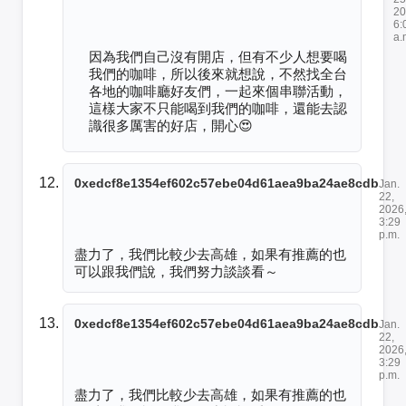
20
6:
a.
因為我們自己沒有開店，但有不少人想要喝
我們的咖啡，所以後來就想說，不然找全台
各地的咖啡廳好友們，一起來個串聯活動，
這樣大家不只能喝到我們的咖啡，還能去認
識很多厲害的好店，開心😍
0xedcf8e1354ef602c57ebe04d61aea9ba24ae8cdb
Jan.
22,
2026
3:29
p.m.
盡力了，我們比較少去高雄，如果有推薦的也
可以跟我們說，我們努力談談看～
0xedcf8e1354ef602c57ebe04d61aea9ba24ae8cdb
Jan.
22,
2026
3:29
p.m.
盡力了，我們比較少去高雄，如果有推薦的也