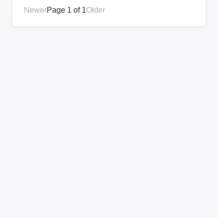
Newer
Page 1 of 1
Older