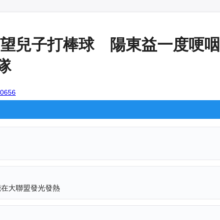
望兒子打棒球 陽東益一度哽咽：
隊
100656
能在大聯盟發光發熱