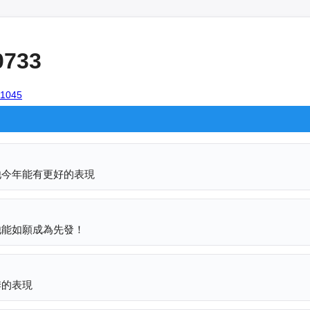
0733
101045
他今年能有更好的表現
他能如願成為先發！
季的表現