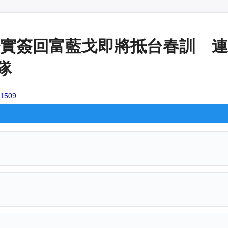
實簽回富藍戈即將抵台春訓 連續
隊
101509