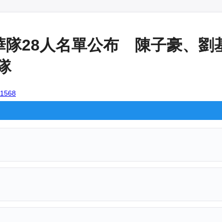
華隊28人名單公布 陳子豪、劉基
隊
101568