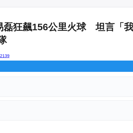
易磊狂飆156公里火球 坦言「我
隊
102139