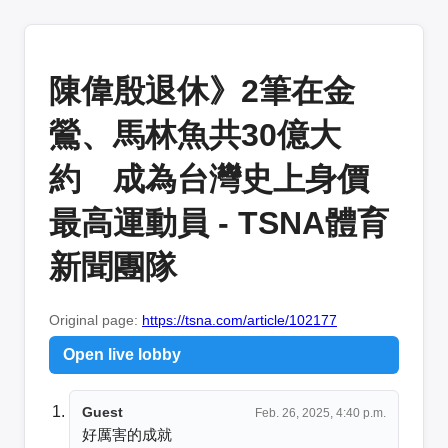
陳偉殷退休》2筆在金
鶯、馬林魚共30億大
約 成為台灣史上身價
最高運動員 - TSNA體育
新聞團隊
Original page:
https://tsna.com/article/102177
Open live lobby
Guest
Feb. 26, 2025, 4:40 p.m.
好厲害的成就