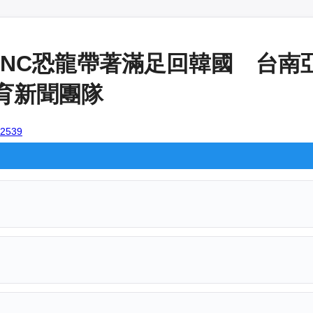
NC恐龍帶著滿足回韓國 台南
體育新聞團隊
102539