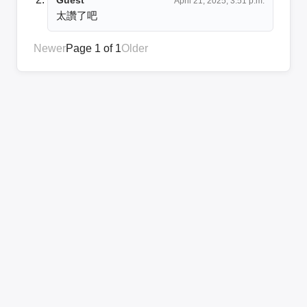
April 21, 2025, 3:51 p.m.
太讚了吧
Newer
Page 1 of 1
Older