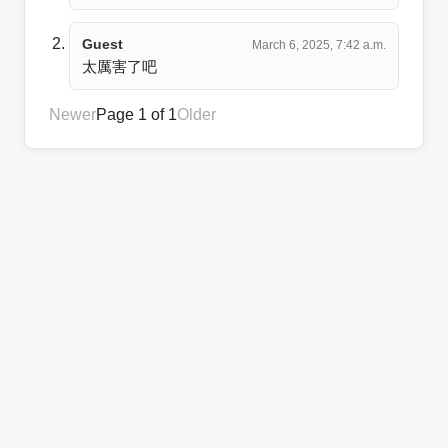
Guest
March 6, 2025, 7:42 a.m.
太厲害了吧
Newer
Page 1 of 1
Older