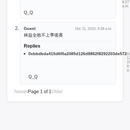
8:27
a.m.
Q_Q
Guest
Oct. 11, 2025, 9:38 a.m.
林益全敢不上季後賽
Replies
0xbbdbda415d6f0a2085d126d9862f8292203de572
Oc
1
2
8
a
Q_Q
Newer
Page 1 of 1
Older