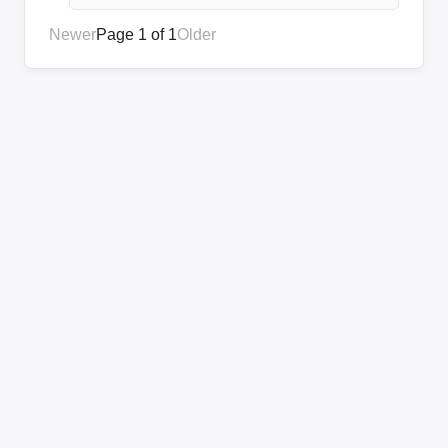
Newer
Page 1 of 1
Older