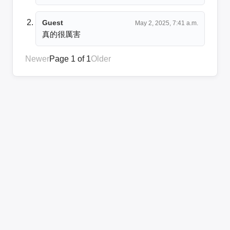
Guest
May 2, 2025, 7:41 a.m.
真的很厲害
Newer
Page 1 of 1
Older