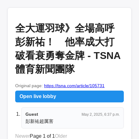
全大運羽球》全場高呼
彭新祐！ 他率成大打
破看衰勇奪金牌 - TSNA
體育新聞團隊
Original page:
https://tsna.com/article/105731
Open live lobby
Guest
May 2, 2025, 6:37 p.m.
彭新祐超厲害
Newer
Page 1 of 1
Older