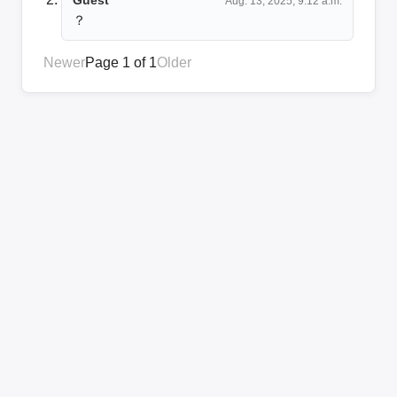
Aug. 13, 2025, 9:12 a.m.
？
Newer
Page 1 of 1
Older